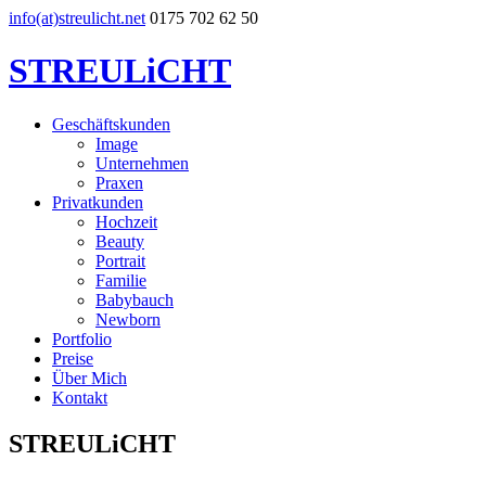
info(at)streulicht.net
0175 702 62 50
STREULiCHT
Geschäftskunden
Image
Unternehmen
Praxen
Privatkunden
Hochzeit
Beauty
Portrait
Familie
Babybauch
Newborn
Portfolio
Preise
Über Mich
Kontakt
STREULiCHT