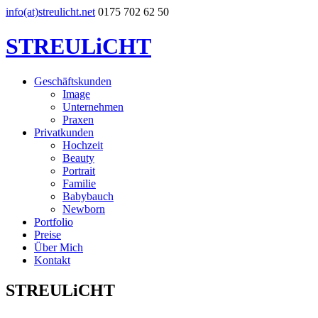
info(at)streulicht.net
0175 702 62 50
STREULiCHT
Geschäftskunden
Image
Unternehmen
Praxen
Privatkunden
Hochzeit
Beauty
Portrait
Familie
Babybauch
Newborn
Portfolio
Preise
Über Mich
Kontakt
STREULiCHT