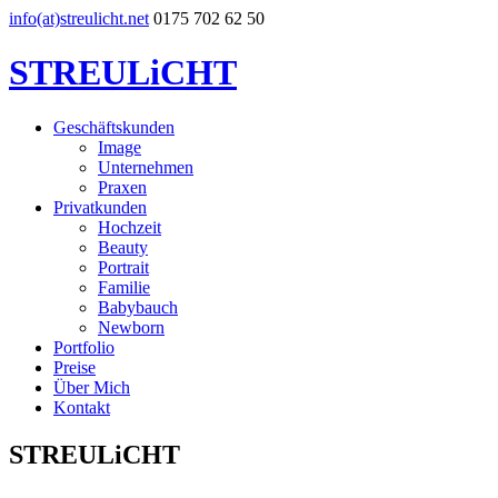
info(at)streulicht.net
0175 702 62 50
STREULiCHT
Geschäftskunden
Image
Unternehmen
Praxen
Privatkunden
Hochzeit
Beauty
Portrait
Familie
Babybauch
Newborn
Portfolio
Preise
Über Mich
Kontakt
STREULiCHT